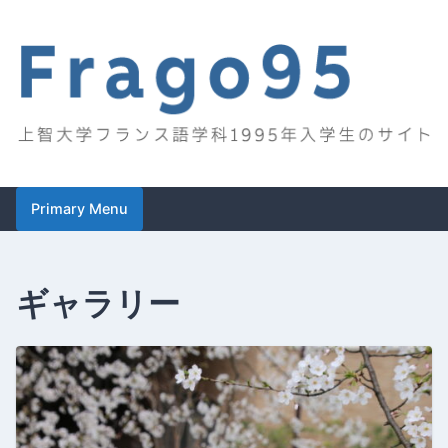
Skip
to
content
Frago95
上智大学フランス語学科1995年入学生のサイト
Primary Menu
ギャラリー