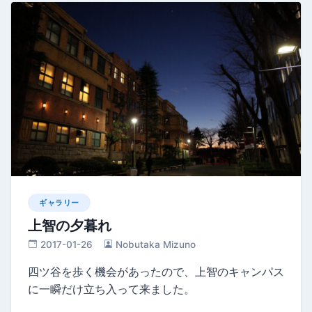
ギャラリー
上智の夕暮れ
2017-01-26
Nobutaka Mizuno
四ツ谷を歩く機会があったので、上智のキャンパス
に一瞬だけ立ち入って来ました。