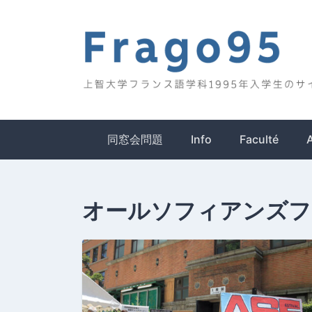
Skip
to
content
Frago95
上智大学フランス語学科1995年入学生のサイ
同窓会問題
Info
Faculté
オールソフィアンズフ