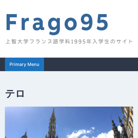
Skip
to
content
Frago95
上智大学フランス語学科1995年入学生のサイト
Primary Menu
テロ