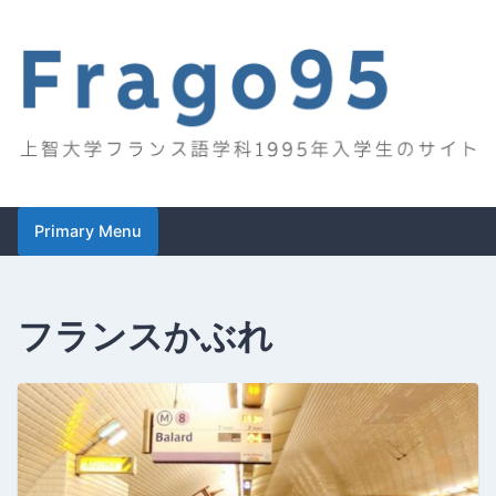
Skip
to
content
Frago95
上智大学フランス語学科1995年入学生のサイト
Primary Menu
フランスかぶれ