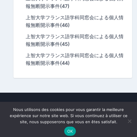
報無断開示事件(47)
上智大学フランス語学科同窓会による個人情
報無断開示事件(46)
上智大学フランス語学科同窓会による個人情
報無断開示事件(45)
上智大学フランス語学科同窓会による個人情
報無断開示事件(44)
A division of
Frago.fr
, owned by
Nobutaka Mizuno
.
Nous utilisons des cookies pour vous garantir la meilleure
All texts and photos subject to copyright.
expérience sur notre site web. Si vous continuez à utiliser ce
[This site is private and not related to Sophia University.]
site, nous supposerons que vous en êtes satisfait.
Powered By:
WordPress
|
Theme:
newsbook
By OdieThemes
OK