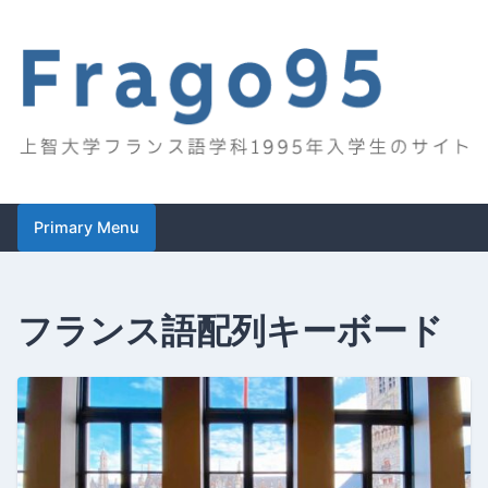
Skip
to
content
Frago95
上智大学フランス語学科1995年入学生のサイト
Primary Menu
フランス語配列キーボード