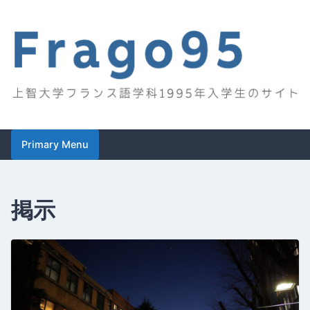
Skip
to
content
Frago95
上智大学フランス語学科1995年入学生のサイト
Primary Menu
掲示