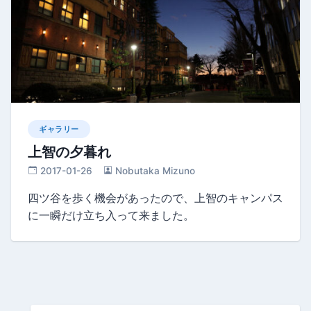
ギャラリー
上智の夕暮れ
2017-01-26
Nobutaka Mizuno
四ツ谷を歩く機会があったので、上智のキャンパス
に一瞬だけ立ち入って来ました。