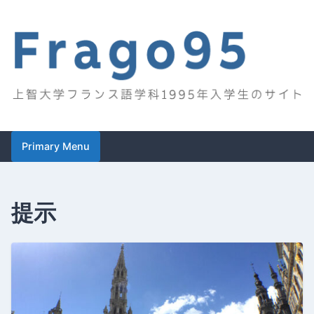
Skip
to
content
Frago95
上智大学フランス語学科1995年入学生のサイト
Primary Menu
提示