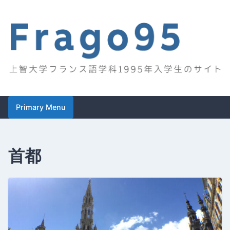
Skip
to
content
Frago95
上智大学フランス語学科1995年入学生のサイト
Primary Menu
首都