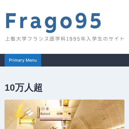
Skip
to
content
Frago95
上智大学フランス語学科1995年入学生のサイト
Primary Menu
10万人超