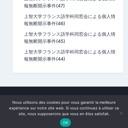
報無断開示事件(47)
上智大学フランス語学科同窓会による個人情
報無断開示事件(46)
上智大学フランス語学科同窓会による個人情
報無断開示事件(45)
上智大学フランス語学科同窓会による個人情
報無断開示事件(44)
A division of
Frago.fr
, owned by
Nobutaka Mizuno
.
Nous utilisons des cookies pour vous garantir la meilleure
All texts and photos subject to copyright.
expérience sur notre site web. Si vous continuez à utiliser ce
[This site is private and not related to Sophia University.]
site, nous supposerons que vous en êtes satisfait.
Powered By:
WordPress
|
Theme:
newsbook
By OdieThemes
OK