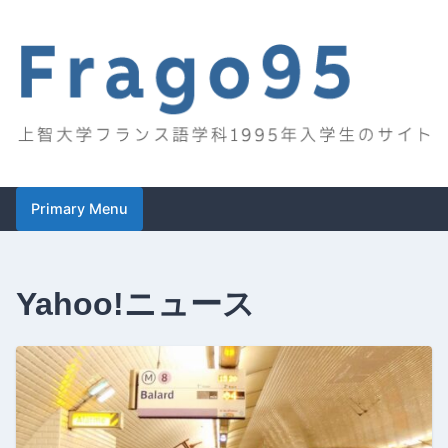
Skip
to
content
Frago95
上智大学フランス語学科1995年入学生のサイト
Primary Menu
Yahoo!ニュース