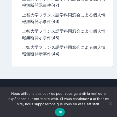
報無断開示事件(47)
上智大学フランス語学科同窓会による個人情
報無断開示事件(46)
上智大学フランス語学科同窓会による個人情
報無断開示事件(45)
上智大学フランス語学科同窓会による個人情
報無断開示事件(44)
A division of
Frago.fr
, owned by
Nobutaka Mizuno
.
Nous utilisons des cookies pour vous garantir la meilleure
All texts and photos subject to copyright.
expérience sur notre site web. Si vous continuez à utiliser ce
[This site is private and not related to Sophia University.]
site, nous supposerons que vous en êtes satisfait.
Powered By:
WordPress
|
Theme:
newsbook
By OdieThemes
OK