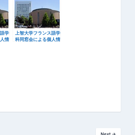
語学
上智大学フランス語学
人情
科同窓会による個人情
)
報無断開示事件(16)
Next
→