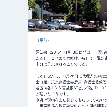
（承前）
通知書は2015年11月18日に発出し、
ただし、これまでの経緯からして、通知
十分に予想されることでした。
しかしながら、11月26日に代理人の弁
士（第二東京弁護士会所属, 弁護士登録番号 1
谷区渋谷1-8-6 宮益坂STビル9階, Tel: 03
が届いたそうです。
水野は現物をまだ見せてもらっていない
「事実関係を鋭意調査中なので回答期限を