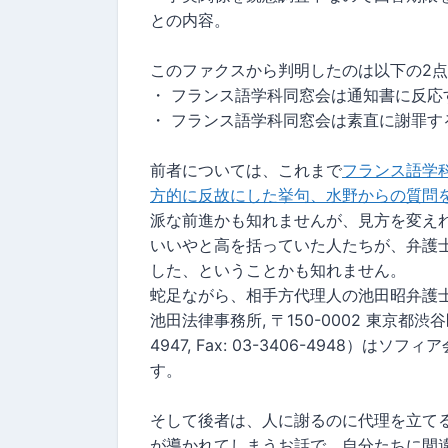
との内容。
このファクスから判明したのは以下の2
・ フランス語学科同窓会は通知書に反応
・ フランス語学科同窓会は素直に謝罪す
前者については、これまで
フランス語学
方的に反故にした挙句、水野からの質問
派な前進かも知れませんが、見方を変え
いいやと高を括っていた人たちが、弁護
した、ということかも知れません。
蛇足ながら、相手方代理人の池田昭弁護士（
池田法律事務所, 〒150-0002 東京都渋谷区渋
4947, Fax: 03-3406-4948
す。
そして後者は、人に謝るのに代理を立て
が導かれてしまうお話で、自分たちに間