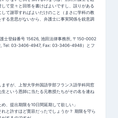
対して堂々と回答を書けばよいですし、誤りがある
にして謝罪すればよいだけのこと（まさに学科の教
をする意思がないから、弁護士に事実関係を鋭意調
。
録番号 15626, 池田法律事務所, 〒150-0002
: 03-3406-4947, Fax: 03-3406-4948）とフ
。
しますが、上智大学外国語学部フランス語学科同窓
先生という恩師に当たる元教授たちがその名を連ね
め、提出期限を10日間延期して欲しい」
それと許すほど寛容だったでしょうか？ 期限を守ら
気がするのですが。