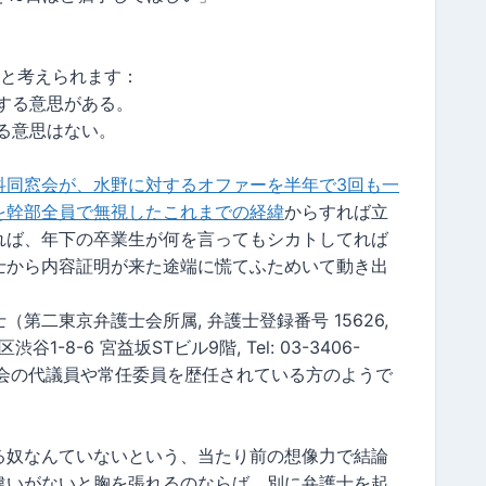
点と考えられます：
する意思がある。
る意思はない。
科同窓会が、水野に対するオファーを半年で3回も一
を幹部全員で無視したこれまでの経緯
からすれば立
れば、年下の卒業生が何を言ってもシカトしてれば
士から内容証明が来た途端に慌てふためいて動き出
第二東京弁護士会所属, 弁護士登録番号 15626,
谷1-8-6 宮益坂STビル9階, Tel: 03-3406-
）はソフィア会の代議員や常任委員を歴任されている方のようで
る奴なんていないという、当たり前の想像力で結論
違いがないと胸を張れるのならば、別に弁護士を起