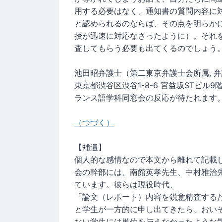
用する必要はなく、通知書の質問内容に
と認められるのならば、その点を明らか
授が迅速に対応なさったように）。それ
査してもらう必要も出てくるのでしょう
池田昭弁護士（第二東京弁護士会所属, 弁護士登
東京都渋谷区渋谷1-8-6 宮益坂STビル9階, Tel
ランス語学科同窓会の反応が待たれます
（つづく）
【補遺】
個人的な感情なので本文から離れて記載
会の幹部には、南館英孝先生、中村雅治
ています。彼らは現役時代、
「論文（レポート）内容を鋭意精査するた
と学生が一方的に申し出てきたら、おい
ない学生には単位を与えなかったような