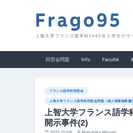
Skip
to
content
Frago95
上智大学フランス語学科1995年入学生のサイ
同窓会問題
Info
Faculté
フランス語学科同窓会
上智大学フランス語学科同窓会問題（個人情報無断漏洩
上智大学フランス語学
開示事件(2)
2015-12-08
Nobutaka Mizuno