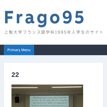
Skip
to
content
Frago95
上智大学フランス語学科1995年入学生のサイト
Primary Menu
22