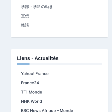
学部・学科の動き
宣伝
雑談
Liens - Actualités
Yahoo! France
France24
TF1 Monde
NHK World
BBC News Afrique – Monde