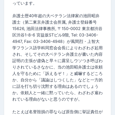
っています。
弁護士歴40年超の大ベテラン法律家の池田昭弁
護士（第二東京弁護士会所属, 弁護士登録番号
15626, 池田法律事務所, 〒150-0002 東京都渋谷
区渋谷1-8-6 宮益坂STビル9階, Tel: 03-3406-
4947, Fax: 03-3406-4948）が風間烈・上智大
学フランス語学科同窓会会長によりわざわざ起用
され、そしてその大ベテラン弁護士が書いた内容
証明の主張が虚偽と早々に露呈しウソつき呼ばわ
りされているさなかに、当の池田昭弁護士は依頼
人を守るために「訴えるぞ！」と威嚇するどころ
か、自分から「議論はしつくした」などと一方的
に話を打ち切り沈黙する理由はあるのでしょう
か。依頼人と一緒に黙っていたら、わざわざ雇わ
れている理由がないと思うのですが。
たとえば名誉毀損の罪ならば原告側に挙証責任が