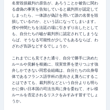
名誉毀損裁判の原告が、あろうことか被告に関わ
る虚偽の事実を告知していると裁判所が認定して
しまったら、一体誰が偽計を用いて誰の名誉を毀
損しているのか、という話になってしまいます。
僕や仲間たちを法廷の場に引きずり出したとして
も、自分たちの嘘が裁判所に認定されてしまうな
らば、そうなる可能性が少しでもあるならば、わ
ざわざ告訴などするでしょうか。
これまでにも見てきた通り、自分で勝手に決めた
ルールや見解を根拠に、現実世界を塗りつぶす強
弁しかできない同窓会組織は、自分たちの出身母
体であるフランス語学科の意向さえ蔑ろにするこ
とはできても、裁判所などという自分よりも明ら
かに偉い日本国の司法当局に身を委ねて、オレ様
ルールを否定されるリスクをみすみす冒すでしょ
うか。