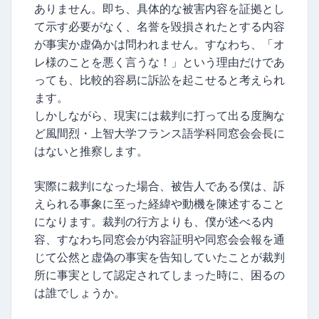
ありません。即ち、具体的な被害内容を証拠とし
て示す必要がなく、名誉を毀損されたとする内容
が事実か虚偽かは問われません。すなわち、「オ
レ様のことを悪く言うな！」という理由だけであ
っても、比較的容易に訴訟を起こせると考えられ
ます。
しかしながら、現実には裁判に打って出る度胸な
ど風間烈・上智大学フランス語学科同窓会会長に
はないと推察します。
実際に裁判になった場合、被告人である僕は、訴
えられる事象に至った経緯や動機を陳述すること
になります。裁判の行方よりも、僕が述べる内
容、すなわち同窓会が内容証明や同窓会会報を通
じて公然と虚偽の事実を告知していたことが裁判
所に事実として認定されてしまった時に、困るの
は誰でしょうか。