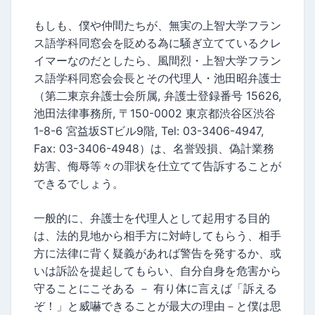
もしも、僕や仲間たちが、無実の上智大学フラン
ス語学科同窓会を貶める為に騒ぎ立てているクレ
イマーなのだとしたら、風間烈・上智大学フラン
ス語学科同窓会会長とその代理人・池田昭弁護士
（第二東京弁護士会所属, 弁護士登録番号 15626,
池田法律事務所, 〒150-0002 東京都渋谷区渋谷
1-8-6 宮益坂STビル9階, Tel: 03-3406-4947,
Fax: 03-3406-4948）は、名誉毀損、偽計業務
妨害、侮辱等々の罪状を仕立てて告訴することが
できるでしょう。
一般的に、弁護士を代理人として起用する目的
は、法的見地から相手方に対峙してもらう、相手
方に法律に背く疑義があれば警告を発するか、或
いは訴訟を提起してもらい、自分自身を危害から
守ることにこそある － 有り体に言えば「訴える
ぞ！」と威嚇できることが最大の理由－と僕は思