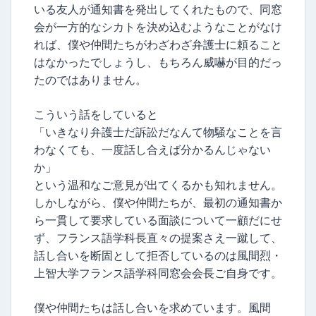
いる友人が通知書を発出してくれたもので、同窓
会が一方的なシカトを決め込むようなことがなけ
れば、僕や仲間たちがわざわざ弁護士に頼ること
はなかったでしょうし、もちろん威嚇が目的だっ
たのではありません。
こういう話をしていると
「いきなり弁護士だ訴訟だなんて物騒なことを言
わなくても、一度話し合えば分かるんじゃない
か」
という温和なご意見が出てくるかも知れません。
しかしながら、僕や仲間たちが、最初の通知書か
ら一貫して要求している面談について一顧だにせ
ず、フランス語学科長直々の提案さえ一蹴して、
話し合いを断固として拒否しているのは風間烈・
上智大学フランス語学科同窓会会長ご自身です。
僕や仲間たちは話し合いを求めています。風間