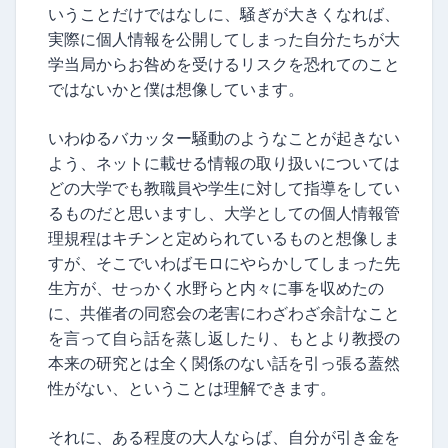
いうことだけではなしに、騒ぎが大きくなれば、
実際に個人情報を公開してしまった自分たちが大
学当局からお咎めを受けるリスクを恐れてのこと
ではないかと僕は想像しています。
いわゆるバカッター騒動のようなことが起きない
よう、ネットに載せる情報の取り扱いについては
どの大学でも教職員や学生に対して指導をしてい
るものだと思いますし、大学としての個人情報管
理規程はキチンと定められているものと想像しま
すが、そこでいわばモロにやらかしてしまった先
生方が、せっかく水野らと内々に事を収めたの
に、共催者の同窓会の老害にわざわざ余計なこと
を言って自ら話を蒸し返したり、もとより教授の
本来の研究とは全く関係のない話を引っ張る蓋然
性がない、ということは理解できます。
それに、ある程度の大人ならば、自分が引き金を