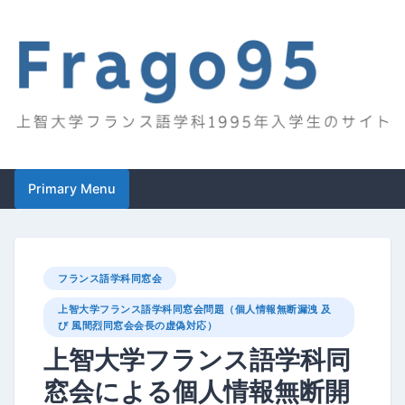
Skip
to
content
Frago95
上智大学フランス語学科1995年入学生のサイト
Primary Menu
フランス語学科同窓会
上智大学フランス語学科同窓会問題（個人情報無断漏洩 及
び 風間烈同窓会会長の虚偽対応）
上智大学フランス語学科同
窓会による個人情報無断開