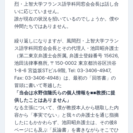
烈・上智大学フランス語学科同窓会会長は話し合
いに応じていません。
誰が現在の状況を招いているのでしょうか。僕や
仲間たちではありません。
繰り返しになりますが、風間烈・上智大学フラン
ス語学科同窓会会長とその代理人・池田昭弁護士
（第二東京弁護士会所属, 弁護士登録番号 15626,
池田法律事務所, 〒150-0002 東京都渋谷区渋谷
1-8-6 宮益坂STビル9階, Tel: 03-3406-4947,
Fax: 03-3406-4948）は、最初の「回答書」の
冒頭に書いて寄越した
「当会は水野信隆氏らの個人情報を■■教授に提
供したことはありません」
なる主張について、僕が教授本人から聴取した内
容から「事実でない」と我々の弁護士を通じ指摘
したにもかかわらず、池田昭弁護士は、その後8
ページにも及ぶ「反論書」を書きながらそこでひ