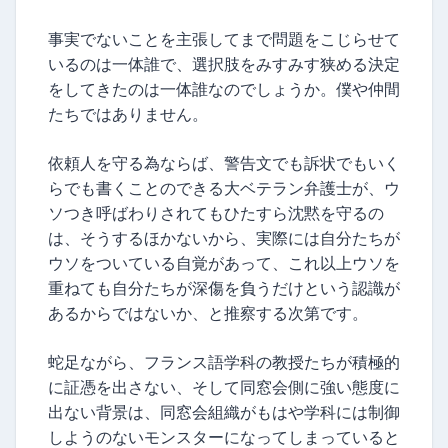
事実でないことを主張してまで問題をこじらせて
いるのは一体誰で、選択肢をみすみす狭める決定
をしてきたのは一体誰なのでしょうか。僕や仲間
たちではありません。
依頼人を守る為ならば、警告文でも訴状でもいく
らでも書くことのできる大ベテラン弁護士が、ウ
ソつき呼ばわりされてもひたすら沈黙を守るの
は、そうするほかないから、実際には自分たちが
ウソをついている自覚があって、これ以上ウソを
重ねても自分たちが深傷を負うだけという認識が
あるからではないか、と推察する次第です。
蛇足ながら、フランス語学科の教授たちが積極的
に証憑を出さない、そして同窓会側に強い態度に
出ない背景は、同窓会組織がもはや学科には制御
しようのないモンスターになってしまっていると