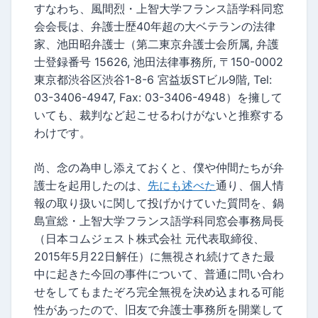
すなわち、風間烈・上智大学フランス語学科同窓
会会長は、弁護士歴40年超の大ベテランの法律
家、池田昭弁護士（第二東京弁護士会所属, 弁護
士登録番号 15626, 池田法律事務所, 〒150-0002
東京都渋谷区渋谷1-8-6 宮益坂STビル9階, Tel:
03-3406-4947, Fax: 03-3406-4948）を擁して
いても、裁判など起こせるわけがないと推察する
わけです。
尚、念の為申し添えておくと、僕や仲間たちが弁
護士を起用したのは、
先にも述べた
通り、個人情
報の取り扱いに関して投げかけていた質問を、鍋
島宣総・上智大学フランス語学科同窓会事務局長
（日本コムジェスト株式会社 元代表取締役、
2015年5月22日解任）に無視され続けてきた最
中に起きた今回の事件について、普通に問い合わ
せをしてもまたぞろ完全無視を決め込まれる可能
性があったので、旧友で弁護士事務所を開業して