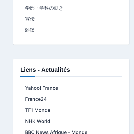
学部・学科の動き
宣伝
雑談
Liens - Actualités
Yahoo! France
France24
TF1 Monde
NHK World
BBC News Afrique – Monde