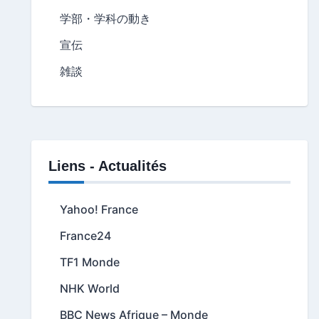
学部・学科の動き
宣伝
雑談
Liens - Actualités
Yahoo! France
France24
TF1 Monde
NHK World
BBC News Afrique – Monde