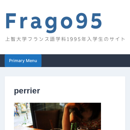
Skip
to
content
Frago95
上智大学フランス語学科1995年入学生のサイト
Primary Menu
perrier