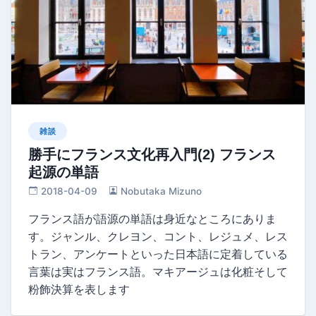
雑談
勝手にフランス文化再入門(2) フランス
起源の単語
2018-04-09
Nobutaka Mizuno
フランス語が語源の単語は身近なところにありま
す。ジャンル、クレヨン、コント、レジュメ、レス
トラン、アンケートといった日本語に定着している
言葉は実はフランス語。マキアージュは化粧そして
粉飾決算を表します