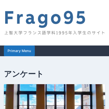
Skip
to
content
Frago95
上智大学フランス語学科1995年入学生のサイト
Primary Menu
アンケート