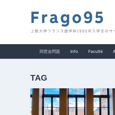
Skip
to
content
Frago95
上智大学フランス語学科1995年入学生のサイ
同窓会問題
Info
Faculté
TAG