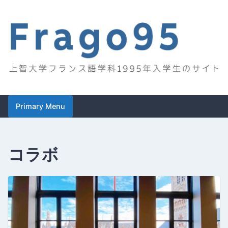
Skip
to
content
Frago95
上智大学フランス語学科1995年入学生のサイト
Primary Menu
コラボ