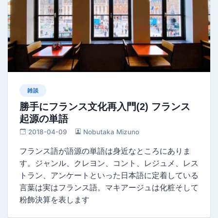
雑談
勝手にフランス文化再入門(2) フランス
起源の単語
2018-04-09
Nobutaka Mizuno
フランス語が語源の単語は身近なところにありま
す。ジャンル、クレヨン、コント、レジュメ、レス
トラン、アンケートといった日本語に定着している
言葉は実はフランス語。マキアージュは化粧そして
粉飾決算を表します