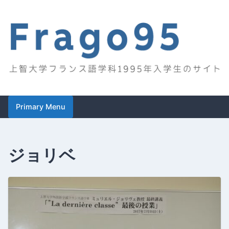
Skip
to
content
Frago95
上智大学フランス語学科1995年入学生のサイト
Primary Menu
ジョリベ