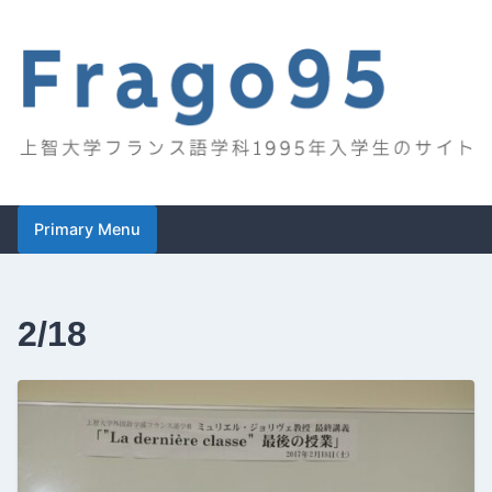
Skip
to
content
Frago95
上智大学フランス語学科1995年入学生のサイト
Primary Menu
2/18