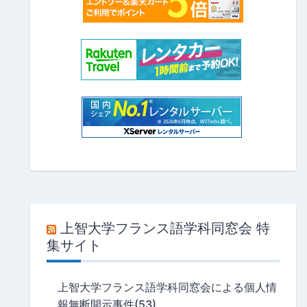
上智大学フランス語学科同窓会 特
集サイト
上智大学フランス語学科同窓会による個人情
報無断開示事件(53)