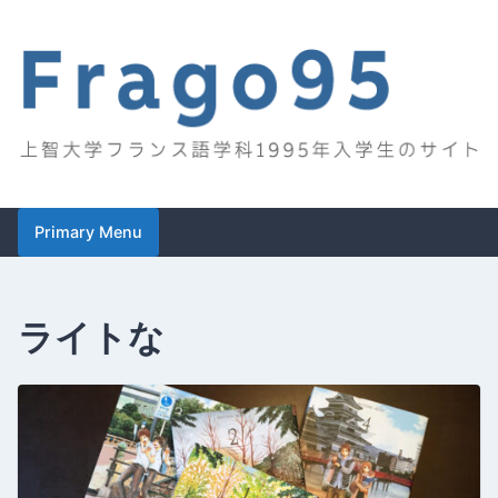
Skip
to
content
Frago95
上智大学フランス語学科1995年入学生のサイト
Primary Menu
ライトな