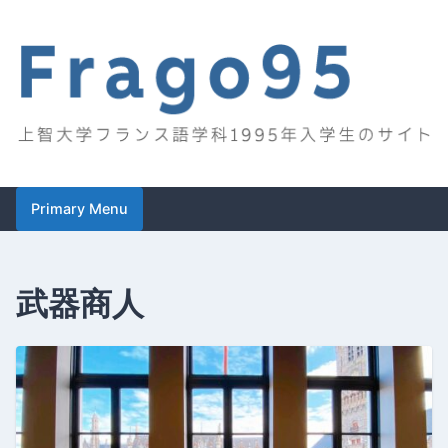
Skip
to
content
Frago95
上智大学フランス語学科1995年入学生のサイト
Primary Menu
武器商人