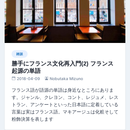
雑談
勝手にフランス文化再入門(2) フランス
起源の単語
2018-04-09
Nobutaka Mizuno
フランス語が語源の単語は身近なところにありま
す。ジャンル、クレヨン、コント、レジュメ、レス
トラン、アンケートといった日本語に定着している
言葉は実はフランス語。マキアージュは化粧そして
粉飾決算を表します