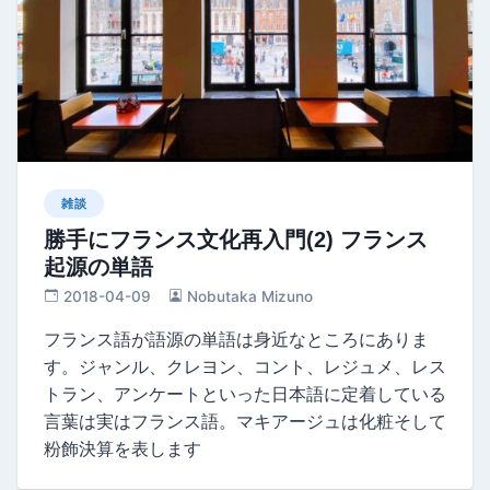
雑談
勝手にフランス文化再入門(2) フランス
起源の単語
2018-04-09
Nobutaka Mizuno
フランス語が語源の単語は身近なところにありま
す。ジャンル、クレヨン、コント、レジュメ、レス
トラン、アンケートといった日本語に定着している
言葉は実はフランス語。マキアージュは化粧そして
粉飾決算を表します