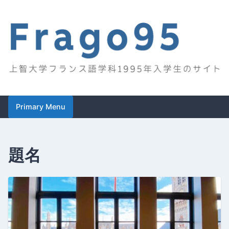
Skip
to
content
Frago95
上智大学フランス語学科1995年入学生のサイト
Primary Menu
題名