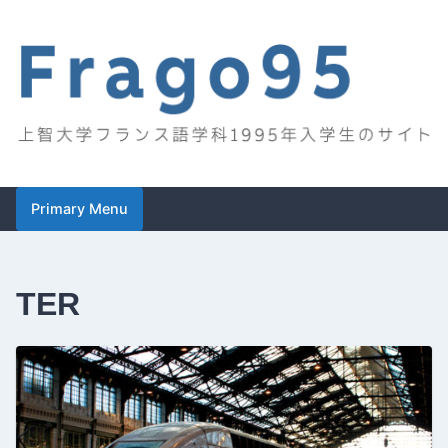
Skip
to
content
Frago95
上智大学フランス語学科1995年入学生のサイト
Primary Menu
TER