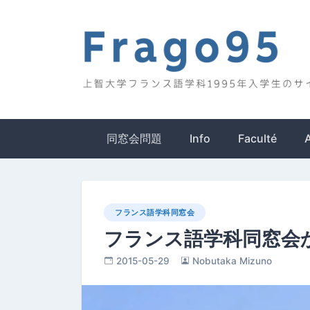
Skip
to
content
Frago95
上智大学フランス語学科1995年入学生のサイ
同窓会問題
Info
Faculté
フランス語学科同窓会
フランス語学科同窓会から
2015-05-29
Nobutaka Mizuno