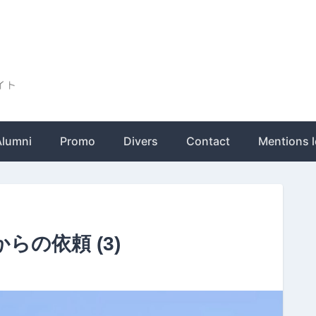
ト
Alumni
Promo
Divers
Contact
Mentions l
の依頼 (3)