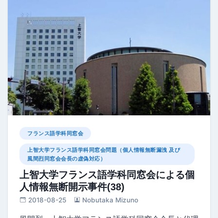
フランス語学科同窓会
上智大学フランス語学科同窓会問題（個人情報無断漏洩 及び
風間烈同窓会会長の虚偽対応）
上智大学フランス語学科同窓会による個
人情報無断開示事件(38)
2018-08-25
Nobutaka Mizuno