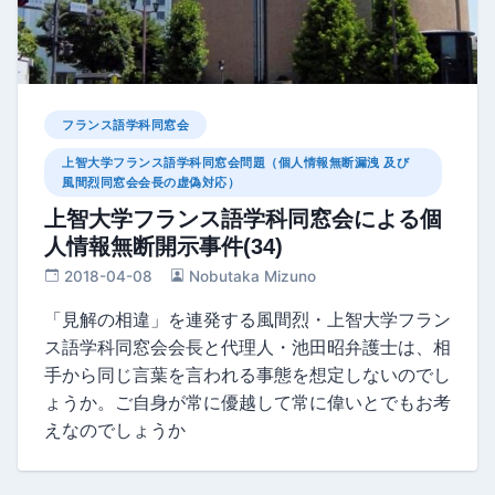
フランス語学科同窓会
上智大学フランス語学科同窓会問題（個人情報無断漏洩 及び
風間烈同窓会会長の虚偽対応）
上智大学フランス語学科同窓会による個
人情報無断開示事件(34)
2018-04-08
Nobutaka Mizuno
「見解の相違」を連発する風間烈・上智大学フラン
ス語学科同窓会会長と代理人・池田昭弁護士は、相
手から同じ言葉を言われる事態を想定しないのでし
ょうか。ご自身が常に優越して常に偉いとでもお考
えなのでしょうか