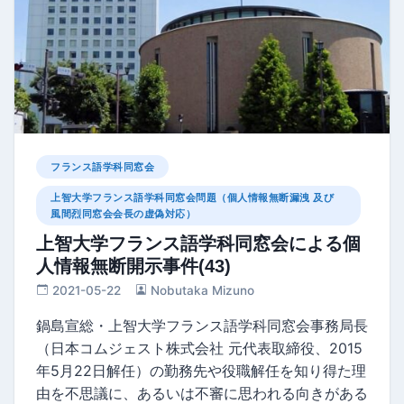
フランス語学科同窓会
上智大学フランス語学科同窓会問題（個人情報無断漏洩 及び
風間烈同窓会会長の虚偽対応）
上智大学フランス語学科同窓会による個
人情報無断開示事件(43)
2021-05-22
Nobutaka Mizuno
鍋島宣総・上智大学フランス語学科同窓会事務局長
（日本コムジェスト株式会社 元代表取締役、2015
年5月22日解任）の勤務先や役職解任を知り得た理
由を不思議に、あるいは不審に思われる向きがある