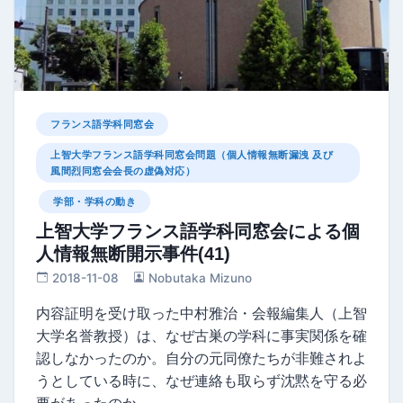
フランス語学科同窓会
上智大学フランス語学科同窓会問題（個人情報無断漏洩 及び
風間烈同窓会会長の虚偽対応）
学部・学科の動き
上智大学フランス語学科同窓会による個
人情報無断開示事件(41)
2018-11-08
Nobutaka Mizuno
内容証明を受け取った中村雅治・会報編集人（上智
大学名誉教授）は、なぜ古巣の学科に事実関係を確
認しなかったのか。自分の元同僚たちが非難されよ
うとしている時に、なぜ連絡も取らず沈黙を守る必
要があったのか…