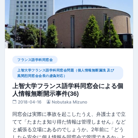
フランス語学科同窓会
上智大学フランス語学科同窓会問題（個人情報無断漏洩 及び
風間烈同窓会会長の虚偽対応）
上智大学フランス語学科同窓会による個
人情報無断開示事件(36)
2018-04-16
Nobutaka Mizuno
同窓会は実際に事故を起こしたうえ、弁護士まで立
てて「たまたま知り得た情報は管理しません」など
と威張る立場にあるのでしょうか。2年前に「どう
したら安全に個人情報を同窓会で管理できるか」と