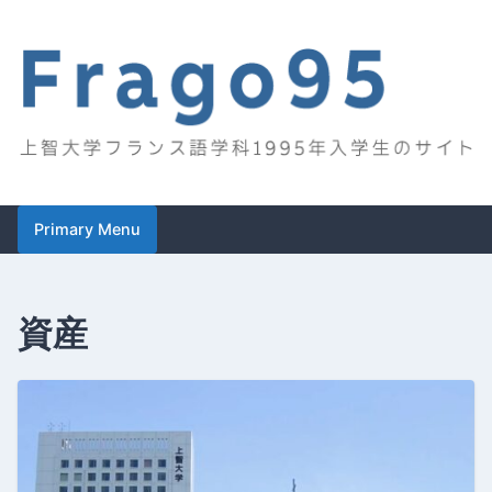
Skip
to
content
Frago95
上智大学フランス語学科1995年入学生のサイト
Primary Menu
資産