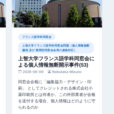
フランス語学科同窓会
上智大学フランス語学科同窓会問題（個人情報無断
漏洩 及び 風間烈同窓会会長の虚偽対応）
上智大学フランス語学科同窓会に
よる個人情報無断開示事件(53)
2026-06-09
Nobutaka Mizuno
同窓会会報に「編集協⼒・デザイン・印
刷」 としてクレジットされる株式会社小
薬印刷所とは何者か。この外部業者が会報
を送付する場合、個人情報はどのように守
られるのか