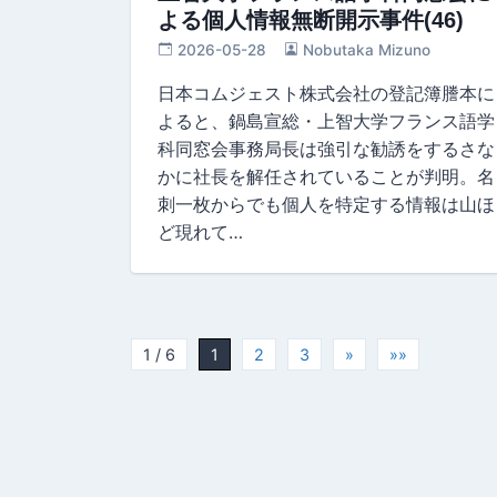
よる個人情報無断開示事件(46)
2026-05-28
Nobutaka Mizuno
日本コムジェスト株式会社の登記簿謄本に
よると、鍋島宣総・上智大学フランス語学
科同窓会事務局長は強引な勧誘をするさな
かに社長を解任されていることが判明。名
刺一枚からでも個人を特定する情報は山ほ
ど現れて…
1 / 6
1
2
3
»
»»