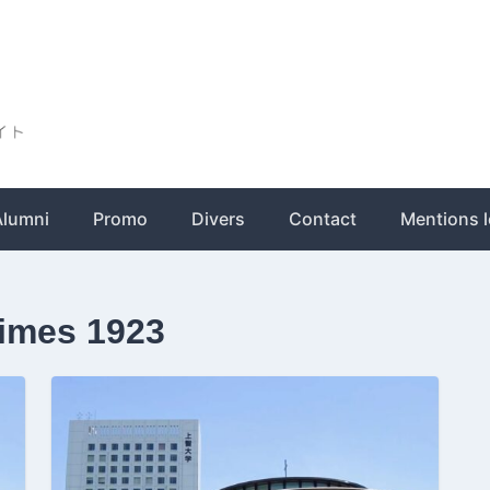
ト
Alumni
Promo
Divers
Contact
Mentions l
times 1923