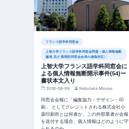
フランス語学科同窓会
上智大学フランス語学科同窓会問題（個人情報無断
漏洩 及び 風間烈同窓会会長の虚偽対応）
上智大学フランス語学科同窓会に
よる個人情報無断開示事件(54)ー
書状本文入り
2026-08-09
Nobutaka Mizuno
同窓会会報に「編集協⼒・デザイン・印
刷」 としてクレジットされる株式会社小
薬印刷所とは何者か。この外部業者が会報
を送付する場合、個人情報はどのように守
られるのか