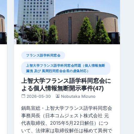
フランス語学科同窓会
上智大学フランス語学科同窓会問題（個人情報無断
漏洩 及び 風間烈同窓会会長の虚偽対応）
上智大学フランス語学科同窓会に
よる個人情報無断開示事件(47)
2026-05-30
Nobutaka Mizuno
鍋島宣総・上智大学フランス語学科同窓会
事務局長（日本コムジェスト株式会社 元
代表取締役、2015年5月22日解任）につ
いて、法律家は取締役解任は極めて異例で