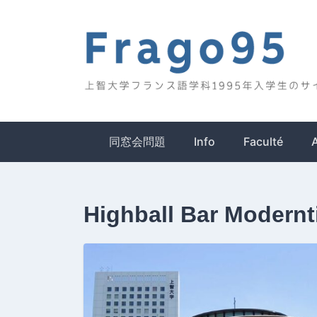
Skip
to
content
Frago95
上智大学フランス語学科1995年入学生のサイ
同窓会問題
Info
Faculté
Highball Bar Modern