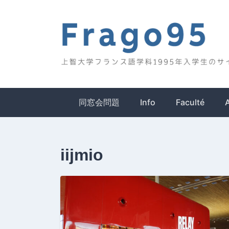
Skip
to
content
Frago95
上智大学フランス語学科1995年入学生のサイ
同窓会問題
Info
Faculté
iijmio