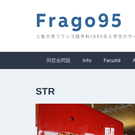
Skip
to
content
Frago95
上智大学フランス語学科1995年入学生のサイ
同窓会問題
Info
Faculté
STR