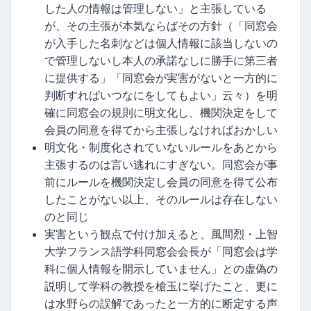
した人の情報は管理しない」と主張している
が、その主張が本気ならばその方針（「同窓会
が入手した名刺などは個人情報に該当しないの
で管理しないし本人の承諾なしに勝手に第三者
に提供する」「同窓会が実害がないと一方的に
判断すればいつなにをしてもよい」云々）を明
確に同窓会の規則に明文化し、機関決定をして
会員の同意を得てから主張しなければおかしい
明文化・制度化されていないルールをあとから
主張するのは言い逃れにすぎない。同窓会が事
前にルールを機関決定し会員の同意を得て公布
したことがない以上、そのルールは存在しない
のと同じ
実害という観点で付け加えると、風間烈・上智
大学フランス語学科同窓会会長が「同窓会は学
科に個人情報を開示していません」との虚偽の
説明して学科の教授を槍玉に挙げたこと、更に
は水野らの誤解であったと一方的に断定する声