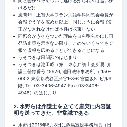
同窓会がうそをついて逃げるから我々は追いか
けるだけ
風間烈・上智大学フランス語学科同窓会会長が
会報でうそを広めた以上、同じように会報で訂
正がなされなければ本件は収束しない
同窓会がうそをついた理由を自ら明らかにし再
発防止策を示さない限り、この先いくらでも会
報で虚報を広めることができることになる
うそつきは風間烈のはじまり
うそつきは池田昭（第二東京弁護士会所属, 弁
護士登録番号 15626, 池田法律事務所, 〒150-
0002 東京都渋谷区渋谷1-8-6 宮益坂STビル9
階, Tel: 03-3406-4947, Fax: 03-3406-
4948）のはじまり
2. 水野らは弁護士を立てて唐突に内容証
明を送ってきた。非常識である
水野は2015年6月8日に鍋島宣総事務局長（日