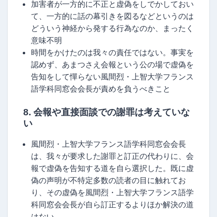
加害者が一方的に不正と虚偽をしでかしておい
て、一方的に話の幕引きを図るなどというのは
どういう神経から発する行為なのか、まったく
意味不明
時間をかけたのは我々の責任ではない。事実を
認めず、あまつさえ会報という公の場で虚偽を
告知をして憚らない風間烈・上智大学フランス
語学科同窓会会長が責めを負うべきこと
8. 会報や直接面談での謝罪は考えていな
い
風間烈・上智大学フランス語学科同窓会会長
は、我々が要求した謝罪と訂正の代わりに、会
報で虚偽を告知する道を自ら選択した。既に虚
偽の声明が不特定多数の読者の目に触れてお
り、その虚偽を風間烈・上智大学フランス語学
科同窓会会長が自ら訂正するよりほか解決の道
はない