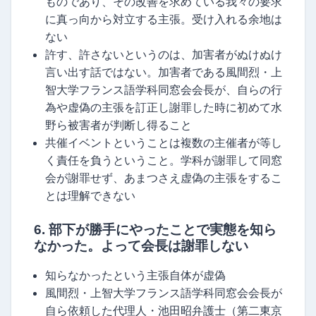
ものであり、その改善を求めている我々の要求
に真っ向から対立する主張。受け入れる余地は
ない
許す、許さないというのは、加害者がぬけぬけ
言い出す話ではない。加害者である風間烈・上
智大学フランス語学科同窓会会長が、自らの行
為や虚偽の主張を訂正し謝罪した時に初めて水
野ら被害者が判断し得ること
共催イベントということは複数の主催者が等し
く責任を負うということ。学科が謝罪して同窓
会が謝罪せず、あまつさえ虚偽の主張をするこ
とは理解できない
6. 部下が勝手にやったことで実態を知ら
なかった。よって会長は謝罪しない
知らなかったという主張自体が虚偽
風間烈・上智大学フランス語学科同窓会会長が
自ら依頼した代理人・池田昭弁護士（第二東京