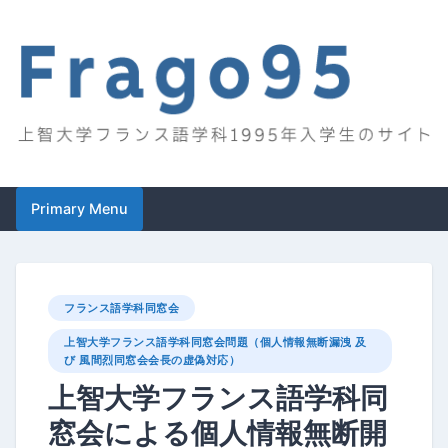
Skip
to
content
Frago95
上智大学フランス語学科1995年入学生のサイト
Primary Menu
フランス語学科同窓会
上智大学フランス語学科同窓会問題（個人情報無断漏洩 及
び 風間烈同窓会会長の虚偽対応）
上智大学フランス語学科同
窓会による個人情報無断開