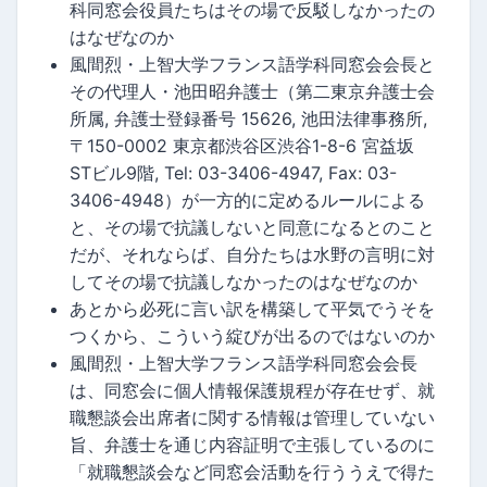
科同窓会役員たちはその場で反駁しなかったの
はなぜなのか
風間烈・上智大学フランス語学科同窓会会長と
その代理人・池田昭弁護士（第二東京弁護士会
所属, 弁護士登録番号 15626, 池田法律事務所,
〒150-0002 東京都渋谷区渋谷1-8-6 宮益坂
STビル9階, Tel: 03-3406-4947, Fax: 03-
3406-4948）が一方的に定めるルールによる
と、その場で抗議しないと同意になるとのこと
だが、それならば、自分たちは水野の言明に対
してその場で抗議しなかったのはなぜなのか
あとから必死に言い訳を構築して平気でうそを
つくから、こういう綻びが出るのではないのか
風間烈・上智大学フランス語学科同窓会会長
は、同窓会に個人情報保護規程が存在せず、就
職懇談会出席者に関する情報は管理していない
旨、弁護士を通じ内容証明で主張しているのに
「就職懇談会など同窓会活動を行ううえで得た