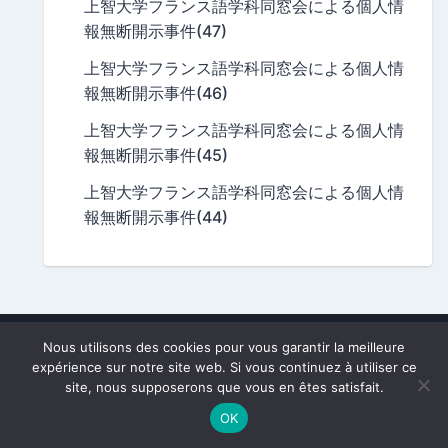
上智大学フランス語学科同窓会による個人情
報無断開示事件(47)
上智大学フランス語学科同窓会による個人情
報無断開示事件(46)
上智大学フランス語学科同窓会による個人情
報無断開示事件(45)
上智大学フランス語学科同窓会による個人情
報無断開示事件(44)
Nous utilisons des cookies pour vous garantir la meilleure
A division of
Frago.fr
, owned by
Nobutaka Mizuno
.
expérience sur notre site web. Si vous continuez à utiliser ce
All texts and photos subject to copyright.
site, nous supposerons que vous en êtes satisfait.
[This site is private and not related to Sophia University.]
OK
Powered By:
WordPress
|
Theme:
newsbook
By OdieThemes