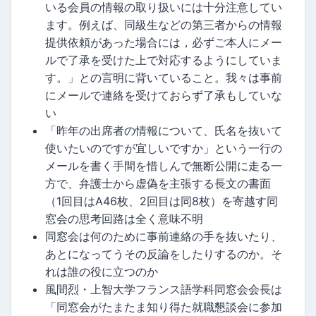
いる会員の情報の取り扱いには十分注意してい
ます。例えば、同級生などの第三者からの情報
提供依頼があった場合には，必ずご本人にメー
ルで了承を受けた上で対応するようにしていま
す。」との言明に背いていること。我々は事前
にメールで連絡を受けておらず了承もしていな
い
「昨年の出席者の情報について、氏名を抜いて
使いたいのですが宜しいですか」という一行の
メールを書く手間を惜しんで無断公開に走る一
方で、弁護士から虚偽を主張する長文の書面
（1回目はA46枚、2回目は同8枚）を寄越す同
窓会の思考回路は全く意味不明
同窓会は何のために事前連絡の手を抜いたり、
あとになってうその反論をしたりするのか。そ
れは誰の役に立つのか
風間烈・上智大学フランス語学科同窓会会長は
「同窓会がたまたま知り得た就職懇談会に参加