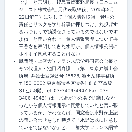
です」と言明し、鍋島宣総事務局長（日本コム
ジェスト株式会社 元代表取締役、2015年5月
22日解任）に対して「個人情報取得・管理の
責任とリスクを学年幹事に押しつけ、丸投げす
るおつもりで勧誘なさっているのではないです
よね」と問い合わせ、個人情報管理について再
三懸念を表明してきた水野が、個人情報公開に
ホイホイ同意することはない
風間烈・上智大学フランス語学科同窓会会長と
その代理人・池田昭弁護士（第二東京弁護士会
所属, 弁護士登録番号 15626, 池田法律事務所,
〒150-0002 東京都渋谷区渋谷1-8-6 宮益坂
STビル9階, Tel: 03-3406-4947, Fax: 03-
3406-4948）は、水野がその場で抗議しなか
ったから個人情報開示に同意していたと言い張
っているが、それならば、同窓会は水野が上記
の問い合わせをした時点で「水野は既に同意し
ているではないか」と、上智大学フランス語学