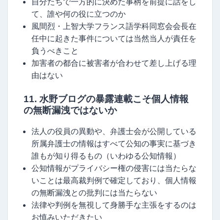
自分たちで一方的に決めた事柄を前提に話をし
て、誰や何の役に立つのか
風間烈・上智大学フランス語学科同窓会会長在
任中に起きた事件については当然当人が責任を
負うべきこと
加害者の都合に被害者が合わせて差し上げる理
由はない
11. 水野ブログの暴露連載こそ個人情報
の無断漏洩ではないか
法人の役員の異動や、弁護士会が公開している
所属弁護士の情報はすべて公知の事実に基づき
誰もが知り得るもの（いわゆる公知情報）
公知情報がプライバシー権の侵害には当たらな
いことは最高裁判例で確定しており、個人情報
の無断漏洩との批判には当たらない
法律や判例を無視して身勝手な主張をするのは
お慎みいただきたい