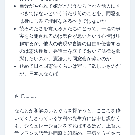
自分がやられて嫌だと思うならそれを他人にす
べきではないという当たり前のことを、同窓会
は身にしみて理解なさるべきではないか
後ろめたさを覚える人たちにとって、一連の事
実を公開されるのは都合が悪いという心情は理
解するが、他人の表現や言論の自由を侵害する
のは憲法違反。弁護士を立てておいて法律を蹂
躙したいのか、憲法より同窓会が偉いのか
せめて日本国憲法くらいは守って欲しいものだ
が、日本人ならば
さて………
なんとか和解のいとぐちを探そうと、こころを砕
いてくださっている学科の先生方には申し訳なく
も、シミュレーションをすればするほど、上智大
学フランス語学科同窓会組織の、平気でうそをつ