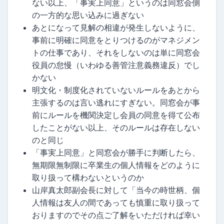
ない以上、「事実上同意」というのは同窓会側
の一方的な思い込みに過ぎない
あとになって見解の相違が発生しないように、
事前に明確に同意をとりつけるのがマネジメン
トの仕事であり、それをしないのは単に同窓会
役員の怠慢（いわゆる善管注意義務違反）でし
かない
明文化・制度化されていないルールをあとから
主張するのは言い逃れにすぎない。同窓会が事
前にルールを機関決定し会員の同意を得て公布
したことがない以上、そのルールは存在しない
のと同じ
「事実上同意」と同窓会が勝手に判断したら、
無期限無制限に卒業生の個人情報をどのように
取り扱って構わないというのか
山岸真太郎副会長に対して「当今の時世柄、個
人情報は友人の間であっても慎重に取り扱って
おりますのでその点ご了解をいただければ幸い