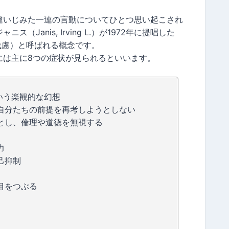
違いじみた一連の言動についてひとつ思い起こされ
Janis, Irving L.）が1972年に提唱した
集団浅慮）と呼ばれる概念です。
には主に8つの症状が見られるといいます。
いう楽観的な幻想
自分たちの前提を再考しようとしない
とし、倫理や道徳を無視する
力
己抑制
目をつぶる