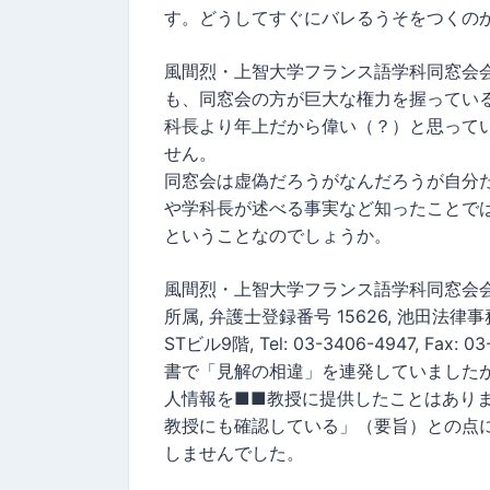
す。どうしてすぐにバレるうそをつくの
風間烈・上智大学フランス語学科同窓会
も、同窓会の方が巨大な権力を握ってい
科長より年上だから偉い（？）と思って
せん。
同窓会は虚偽だろうがなんだろうが自分
や学科長が述べる事実など知ったことで
ということなのでしょうか。
風間烈・上智大学フランス語学科同窓会
所属, 弁護士登録番号 15626, 池田法律事務
STビル9階, Tel: 03-3406-4947, 
書で「見解の相違」を連発していました
人情報を■■教授に提供したことはあり
教授にも確認している」（要旨）との点
しませんでした。