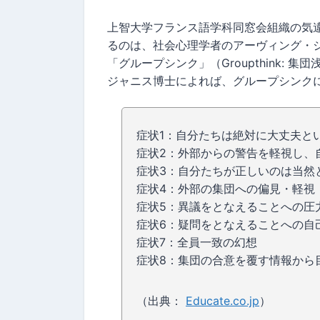
上智大学フランス語学科同窓会組織の気
るのは、社会心理学者のアーヴィング・ジャニス（
「グループシンク」（Groupthink: 
ジャニス博士によれば、グループシンク
症状1：自分たちは絶対に大丈夫と
症状2：外部からの警告を軽視し、
症状3：自分たちが正しいのは当然
症状4：外部の集団への偏見・軽視
症状5：異議をとなえることへの圧
症状6：疑問をとなえることへの自
症状7：全員一致の幻想
症状8：集団の合意を覆す情報から
（出典：
Educate.co.jp
）