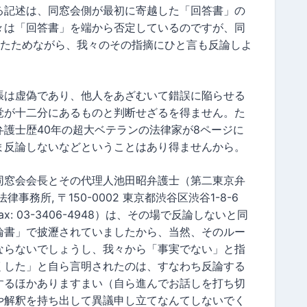
る記述は、同窓会側が最初に寄越した「回答書」の
々は「回答書」を端から否定しているのですが、同
したためながら、我々のその指摘にひと言も反論しよ
張は虚偽であり、他人をあざむいて錯誤に陥らせる
覚が十二分にあるものと判断せざるを得ません。た
護士歴40年の超大ベテランの法律家が8ページに
ま反論しないなどということはあり得ませんから。
同窓会会長とその代理人池田昭弁護士（第二東京弁
法律事務所, 〒150-0002 東京都渋谷区渋谷1-8-6
7, Fax: 03-3406-4948）は、その場で反論しないと同
論書」で披瀝されていましたから、当然、そのルー
ならないでしょうし、我々から「事実でない」と指
くした」と自ら言明されたのは、すなわち反論する
するほかありますまい（自ら進んでお話しを打ち切
や解釈を持ち出して異議申し立てなんてしないでく