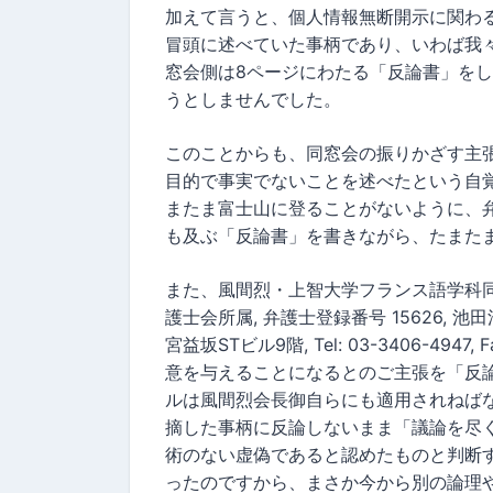
加えて言うと、個人情報無断開示に関わ
冒頭に述べていた事柄であり、いわば我
窓会側は8ページにわたる「反論書」を
うとしませんでした。
このことからも、同窓会の振りかざす主
目的で事実でないことを述べたという自
またま富士山に登ることがないように、弁
も及ぶ「反論書」を書きながら、たまた
また、風間烈・上智大学フランス語学科
護士会所属, 弁護士登録番号 15626, 池田
宮益坂STビル9階, Tel: 03-3406-494
意を与えることになるとのご主張を「反
ルは風間烈会長御自らにも適用されねば
摘した事柄に反論しないまま「議論を尽
術のない虚偽であると認めたものと判断
ったのですから、まさか今から別の論理