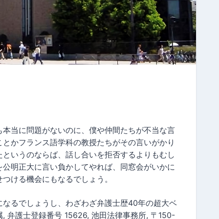
も本当に問題がないのに、僕や仲間たちが不当な言
ことかフランス語学科の教授たちがその言いがかり
たというのならば、話し合いを拒否するよりもむし
を公明正大に言い負かしてやれば、同窓会がいかに
せつける機会にもなるでしょう。
になるでしょうし、わざわざ弁護士歴40年の超大ベ
護士登録番号 15626, 池田法律事務所, 〒150-