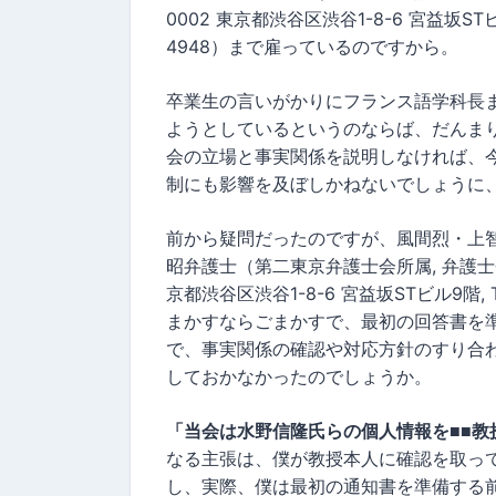
0002 東京都渋谷区渋谷1-8-6 宮益坂STビル9階, 
4948）まで雇っているのですから。
卒業生の言いがかりにフランス語学科長
ようとしているというのならば、だんま
会の立場と事実関係を説明しなければ、
制にも影響を及ぼしかねないでしょうに
前から疑問だったのですが、風間烈・上
昭弁護士（第二東京弁護士会所属, 弁護士登録番
京都渋谷区渋谷1-8-6 宮益坂STビル9階, Tel:
まかすならごまかすで、最初の回答書を
で、事実関係の確認や対応方針のすり合わ
しておかなかったのでしょうか。
「当会は水野信隆氏らの個人情報を■■教
なる主張は、僕が教授本人に確認を取っ
し、実際、僕は最初の通知書を準備する