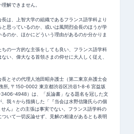
か理解できません。
会長は、上智大学の組織であるフランス語学科より
ると思っているのか、或いは風間烈会長のほうが学
いるのか、ほかにどういう理由があるのか分かりま
たちの一方的な主張をしても良い、フランス語学科
はない、偉大なる首領さまの仰せに大人しく従え、
会長とその代理人池田昭弁護士（第二東京弁護士会
所, 〒150-0002 東京都渋谷区渋谷1-8-6 宮益坂
Fax: 03-3406-4948）は、「反論書」なる題名を冠した文
が、我々から指摘した「『当会は水野信隆氏らの個
ません』との主張は事実でない。フランス語学科の
について一切反論せず、見解の相違があるとも表明