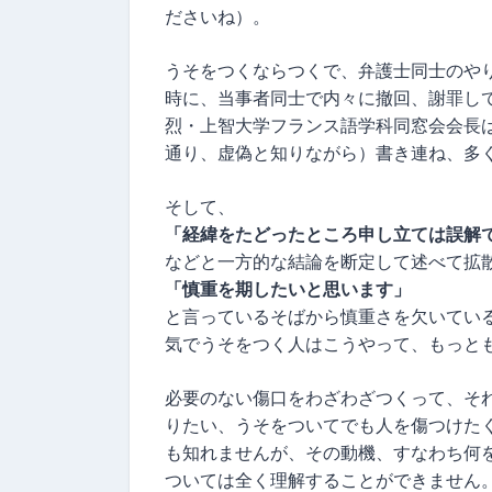
ださいね）。
うそをつくならつくで、弁護士同士のや
時に、当事者同士で内々に撤回、謝罪し
烈・上智大学フランス語学科同窓会会長
通り、虚偽と知りながら）書き連ね、多
そして、
「経緯をたどったところ申し立ては誤解
などと一方的な結論を断定して述べて拡
「慎重を期したいと思います」
と言っているそばから慎重さを欠いてい
気でうそをつく人はこうやって、もっと
必要のない傷口をわざわざつくって、そ
りたい、うそをついてでも人を傷つけた
も知れませんが、その動機、すなわち何
ついては全く理解することができません