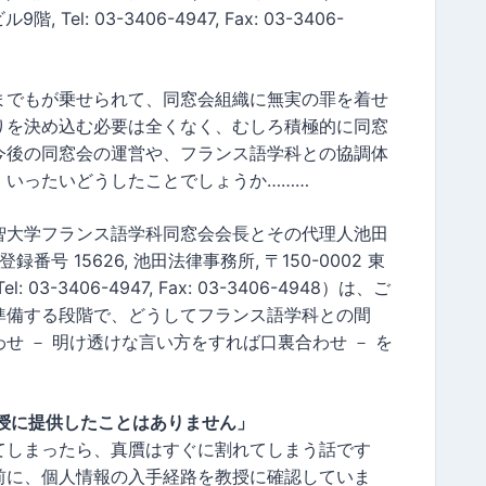
Tel: 03-3406-4947, Fax: 03-3406-
までもが乗せられて、同窓会組織に無実の罪を着せ
りを決め込む必要は全くなく、むしろ積極的に同窓
今後の同窓会の運営や、フランス語学科との協調体
、いったいどうしたことでしょうか………
智大学フランス語学科同窓会会長とその代理人池田
号 15626, 池田法律事務所, 〒150-0002 東
 03-3406-4947, Fax: 03-3406-4948）は、ご
準備する段階で、どうしてフランス語学科との間
せ － 明け透けな言い方をすれば口裏合わせ － を
授に提供したことはありません」
てしまったら、真贋はすぐに割れてしまう話です
前に、個人情報の入手経路を教授に確認していま