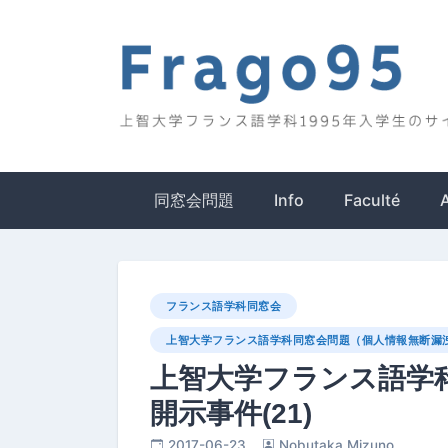
Skip
to
content
Frago95
上智大学フランス語学科1995年入学生のサイ
同窓会問題
Info
Faculté
フランス語学科同窓会
上智大学フランス語学科同窓会問題（個人情報無断漏洩
上智大学フランス語学
開示事件(21)
2017-06-23
Nobutaka Mizuno