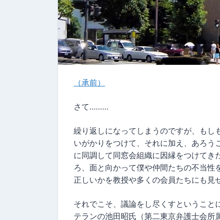
（承前）
さて………
繰り返しになってしまうのですが、もし
いがかりをつけて、それに加え、あろう
に同調して同窓会組織に因縁をつけてき
ろ、面と向かって僕や仲間たちの不当性
正しいかを教授や多くの会員たちにも見
それでこそ、議論をし尽くすということ
テランの池田昭氏（第二東京弁護士会所属, 弁