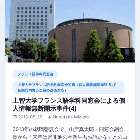
フランス語学科同窓会
上智大学フランス語学科同窓会問題（個人情報無断漏洩 及び
風間烈同窓会会長の虚偽対応）
上智大学フランス語学科同窓会による個
人情報無断開示事件(4)
2016-05-29
Nobutaka Mizuno
2013年の就職懇談会で、山岸真太郎・同窓会副会
長から「来年は是非他の卒業生もお誘いを」とのコ