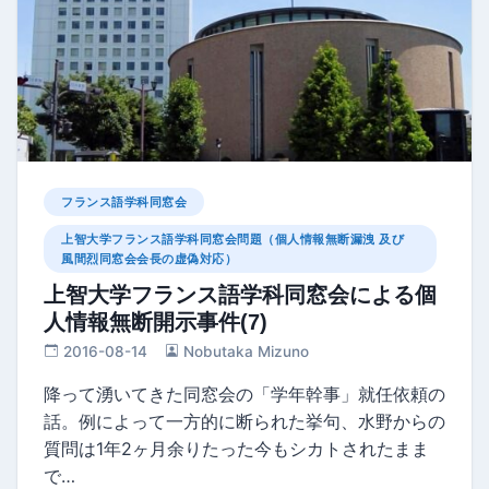
フランス語学科同窓会
上智大学フランス語学科同窓会問題（個人情報無断漏洩 及び
風間烈同窓会会長の虚偽対応）
上智大学フランス語学科同窓会による個
人情報無断開示事件(7)
2016-08-14
Nobutaka Mizuno
降って湧いてきた同窓会の「学年幹事」就任依頼の
話。例によって一方的に断られた挙句、水野からの
質問は1年2ヶ月余りたった今もシカトされたまま
で…