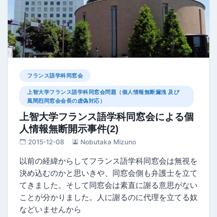
フランス語学科同窓会
上智大学フランス語学科同窓会問題（個人情報無断漏洩 及び
風間烈同窓会会長の虚偽対応）
上智大学フランス語学科同窓会による個
人情報無断開示事件(2)
2015-12-08
Nobutaka Mizuno
以前の経緯からしてフランス語学科同窓会は無視を
決め込むのかと思いきや、同窓会側も弁護士を立て
てきました。そして同窓会は素直に謝る意思がない
ことが分かりました。人に謝るのに代理を立てる奴
などいませんから