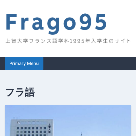
Skip
to
content
Frago95
上智大学フランス語学科1995年入学生のサイト
Primary Menu
フラ語