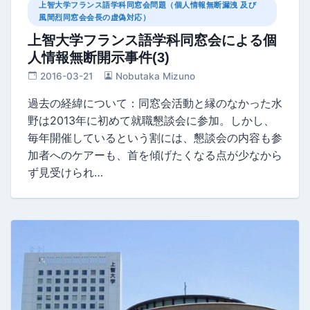
上智大学フランス語学科同窓会問題（個人情報無断漏洩 及び
風間烈同窓会会長の虚偽対応）
上智大学フランス語学科同窓会による個
人情報無断開示事件(3)
2016-03-21
Nobutaka Mizuno
過去の経緯について：同窓会活動と縁のなかった水
野は2013年に初めて就職懇談会に参加。しかし、
毎年開催しているという割には、懇談会の内容も参
加者へのケアーも、首を傾げたくなる点が少なから
ず見受けられ…