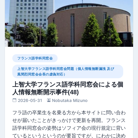
フランス語学科同窓会
上智大学フランス語学科同窓会問題（個人情報無断漏洩 及び
風間烈同窓会会長の虚偽対応）
上智大学フランス語学科同窓会による個
人情報無断開示事件(48)
2026-05-31
Nobutaka Mizuno
フラ語の卒業生を名乗る方から本サイトに問い合わ
せが届いたことがきっかけで更新を再開。フランス
語学科同窓会の姿勢はソフィア会の現行規定に背い
ているというというのが要旨ですが、にわかに決め