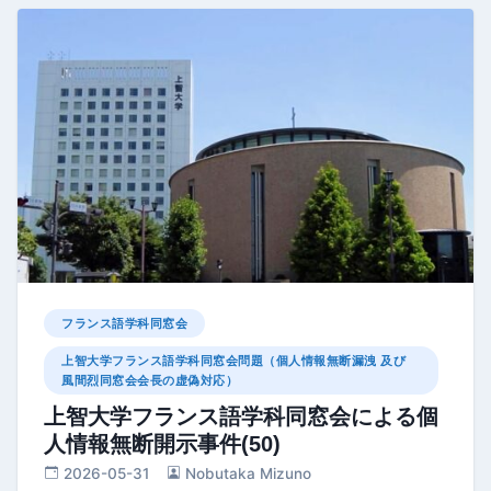
フランス語学科同窓会
上智大学フランス語学科同窓会問題（個人情報無断漏洩 及び
風間烈同窓会会長の虚偽対応）
上智大学フランス語学科同窓会による個
人情報無断開示事件(50)
2026-05-31
Nobutaka Mizuno