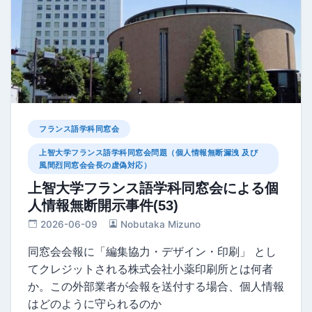
フランス語学科同窓会
上智大学フランス語学科同窓会問題（個人情報無断漏洩 及び
風間烈同窓会会長の虚偽対応）
上智大学フランス語学科同窓会による個
人情報無断開示事件(53)
2026-06-09
Nobutaka Mizuno
同窓会会報に「編集協⼒・デザイン・印刷」 とし
てクレジットされる株式会社小薬印刷所とは何者
か。この外部業者が会報を送付する場合、個人情報
はどのように守られるのか