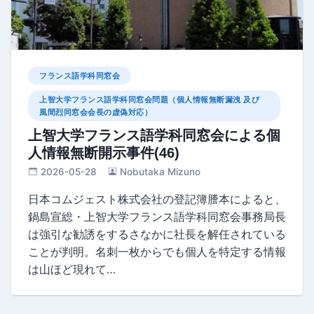
フランス語学科同窓会
上智大学フランス語学科同窓会問題（個人情報無断漏洩 及び
風間烈同窓会会長の虚偽対応）
上智大学フランス語学科同窓会による個
人情報無断開示事件(46)
2026-05-28
Nobutaka Mizuno
日本コムジェスト株式会社の登記簿謄本によると、
鍋島宣総・上智大学フランス語学科同窓会事務局長
は強引な勧誘をするさなかに社長を解任されている
ことが判明。名刺一枚からでも個人を特定する情報
は山ほど現れて…