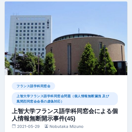
フランス語学科同窓会
上智大学フランス語学科同窓会問題（個人情報無断漏洩 及び
風間烈同窓会会長の虚偽対応）
上智大学フランス語学科同窓会による個
人情報無断開示事件(45)
2021-05-29
Nobutaka Mizuno