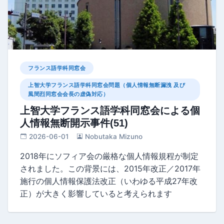
フランス語学科同窓会
上智大学フランス語学科同窓会問題（個人情報無断漏洩 及び
風間烈同窓会会長の虚偽対応）
上智大学フランス語学科同窓会による個
人情報無断開示事件(51)
2026-06-01
Nobutaka Mizuno
2018年にソフィア会の厳格な個人情報規程が制定
されました。この背景には、2015年改正／2017年
施行の個人情報保護法改正（いわゆる平成27年改
正）が大きく影響していると考えられます