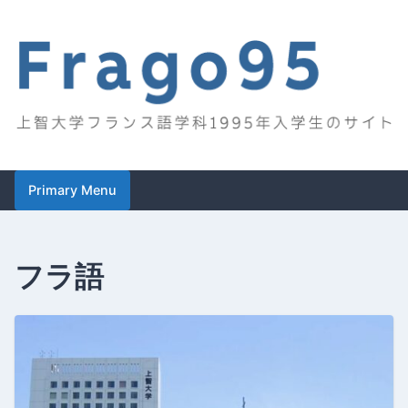
Skip
to
content
Frago95
上智大学フランス語学科1995年入学生のサイト
Primary Menu
フラ語