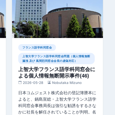
フランス語学科同窓会
上智大学フランス語学科同窓会問題（個人情報無断
漏洩 及び 風間烈同窓会会長の虚偽対応）
上智大学フランス語学科同窓会に
よる個人情報無断開示事件(46)
2026-05-28
Nobutaka Mizuno
日本コムジェスト株式会社の登記簿謄本に
よると、鍋島宣総・上智大学フランス語学
科同窓会事務局長は強引な勧誘をするさな
かに社長を解任されていることが判明。名