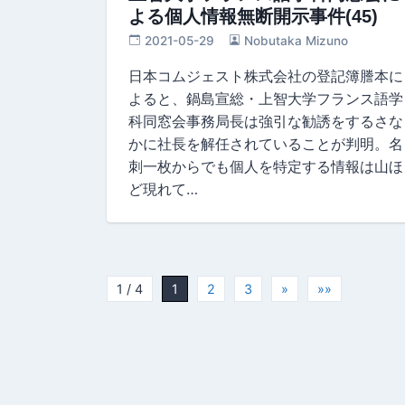
よる個人情報無断開示事件(45)
2021-05-29
Nobutaka Mizuno
日本コムジェスト株式会社の登記簿謄本に
よると、鍋島宣総・上智大学フランス語学
科同窓会事務局長は強引な勧誘をするさな
かに社長を解任されていることが判明。名
刺一枚からでも個人を特定する情報は山ほ
ど現れて…
1 / 4
1
2
3
»
»»