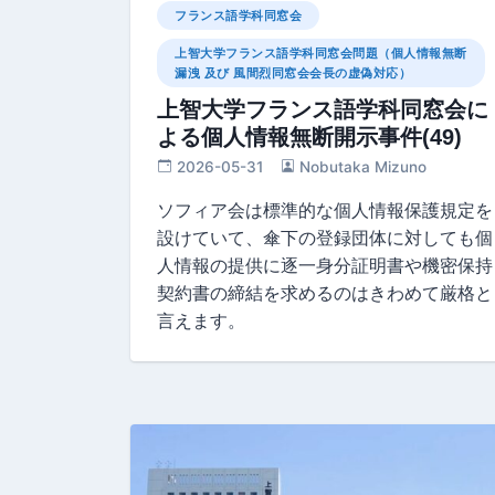
フランス語学科同窓会
上智大学フランス語学科同窓会問題（個人情報無断
漏洩 及び 風間烈同窓会会長の虚偽対応）
上智大学フランス語学科同窓会に
よる個人情報無断開示事件(49)
2026-05-31
Nobutaka Mizuno
ソフィア会は標準的な個人情報保護規定を
設けていて、傘下の登録団体に対しても個
人情報の提供に逐一身分証明書や機密保持
契約書の締結を求めるのはきわめて厳格と
言えます。