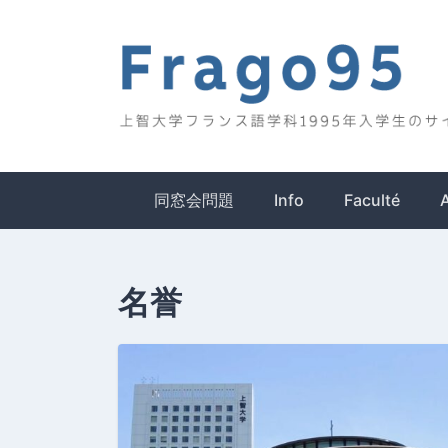
Skip
to
content
Frago95
上智大学フランス語学科1995年入学生のサイ
同窓会問題
Info
Faculté
名誉