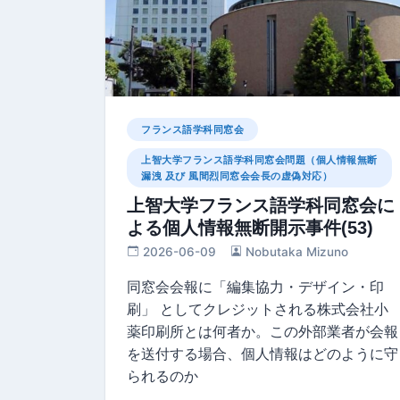
フランス語学科同窓会
上智大学フランス語学科同窓会問題（個人情報無断
漏洩 及び 風間烈同窓会会長の虚偽対応）
上智大学フランス語学科同窓会に
よる個人情報無断開示事件(53)
2026-06-09
Nobutaka Mizuno
同窓会会報に「編集協⼒・デザイン・印
刷」 としてクレジットされる株式会社小
薬印刷所とは何者か。この外部業者が会報
を送付する場合、個人情報はどのように守
られるのか