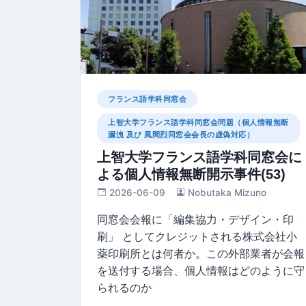
フランス語学科同窓会
上智大学フランス語学科同窓会問題（個人情報無断
漏洩 及び 風間烈同窓会会長の虚偽対応）
上智大学フランス語学科同窓会に
よる個人情報無断開示事件(53)
2026-06-09
Nobutaka Mizuno
同窓会会報に「編集協⼒・デザイン・印
刷」 としてクレジットされる株式会社小
薬印刷所とは何者か。この外部業者が会報
を送付する場合、個人情報はどのように守
られるのか