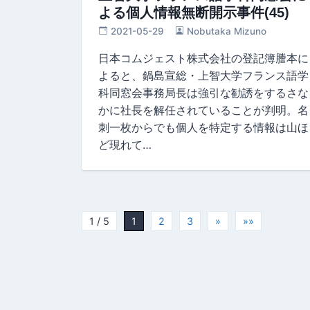
よる個人情報無断開示事件(45)
2021-05-29
Nobutaka Mizuno
日本コムジェスト株式会社の登記簿謄本に
よると、鍋島宣総・上智大学フランス語学
科同窓会事務局長は強引な勧誘をするさな
かに社長を解任されていることが判明。名
刺一枚からでも個人を特定する情報は山ほ
ど現れて…
1 / 5
1
2
3
»
»»