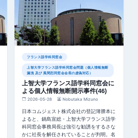
フランス語学科同窓会
上智大学フランス語学科同窓会問題（個人情報無断
漏洩 及び 風間烈同窓会会長の虚偽対応）
上智大学フランス語学科同窓会に
よる個人情報無断開示事件(46)
2026-05-28
Nobutaka Mizuno
日本コムジェスト株式会社の登記簿謄本に
よると、鍋島宣総・上智大学フランス語学
科同窓会事務局長は強引な勧誘をするさな
かに社長を解任されていることが判明。名