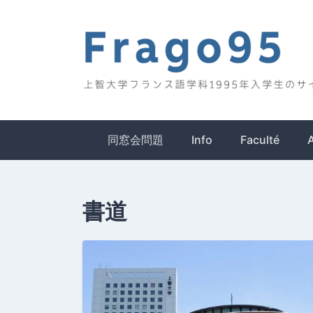
Skip
to
content
Frago95
上智大学フランス語学科1995年入学生のサイ
同窓会問題
Info
Faculté
書道