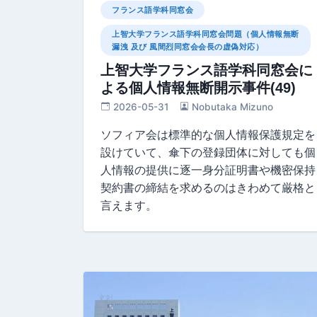
フランス語学科同窓会
上智大学フランス語学科同窓会問題（個人情報無断
漏洩 及び 風間烈同窓会会長の虚偽対応）
上智大学フランス語学科同窓会に
よる個人情報無断開示事件(49)
2026-05-31
Nobutaka Mizuno
ソフィア会は標準的な個人情報保護規定を
設けていて、傘下の登録団体に対しても個
人情報の提供に逐一身分証明書や機密保持
契約書の締結を求めるのはきわめて厳格と
言えます。