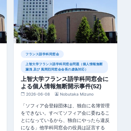
フランス語学科同窓会
上智大学フランス語学科同窓会問題（個人情報無断
漏洩 及び 風間烈同窓会会長の虚偽対応）
上智大学フランス語学科同窓会に
よる個人情報無断開示事件(52)
2026-06-08
Nobutaka Mizuno
「ソフィア会登録団体は、独自に名簿管理
をできない。すべてソフィア会に委ねるこ
とになっているから、独自にやったら違反
になる」他学科同窓会の役員は証言する