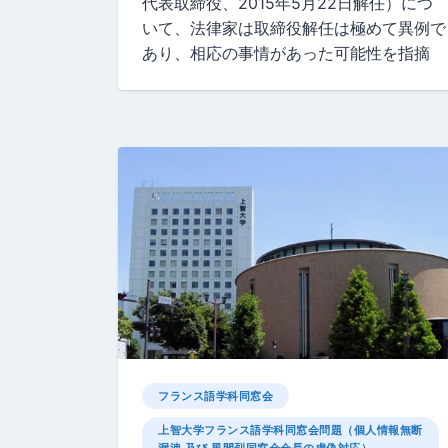
代表取締役、2015年5月22日解任）につ
いて、法律家は取締役解任は極めて異例で
あり、相応の事情があった可能性を指摘
フランス語学科同窓会
上智大学フランス語学科同窓会問題（個人情報無断
漏洩 及び 風間烈同窓会会長の虚偽対応）