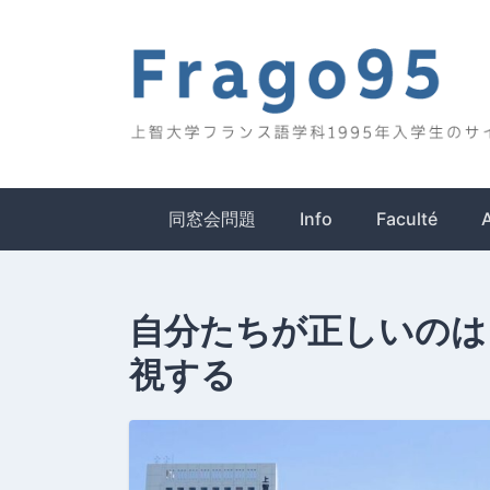
Skip
to
content
Frago95
上智大学フランス語学科1995年入学生のサイ
同窓会問題
Info
Faculté
自分たちが正しいのは
視する