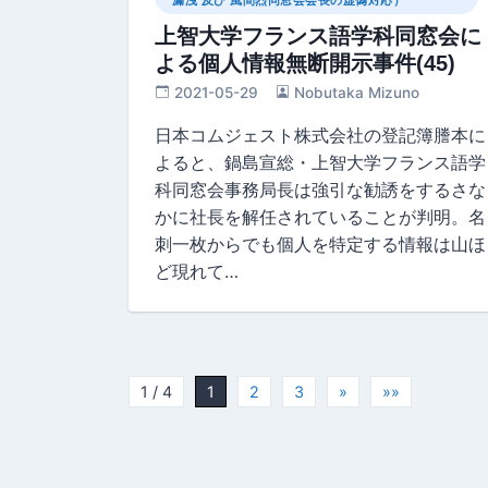
上智大学フランス語学科同窓会に
よる個人情報無断開示事件(45)
2021-05-29
Nobutaka Mizuno
日本コムジェスト株式会社の登記簿謄本に
よると、鍋島宣総・上智大学フランス語学
科同窓会事務局長は強引な勧誘をするさな
かに社長を解任されていることが判明。名
刺一枚からでも個人を特定する情報は山ほ
ど現れて…
1 / 4
1
2
3
»
»»