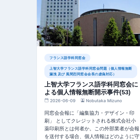
フランス語学科同窓会
上智大学フランス語学科同窓会問題（個人情報無断
漏洩 及び 風間烈同窓会会長の虚偽対応）
上智大学フランス語学科同窓会に
よる個人情報無断開示事件(53)
2026-06-09
Nobutaka Mizuno
同窓会会報に「編集協⼒・デザイン・印
刷」 としてクレジットされる株式会社小
薬印刷所とは何者か。この外部業者が会報
を送付する場合、個人情報はどのように守