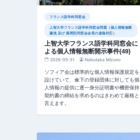
フランス語学科同窓会
上智大学フランス語学科同窓会問題（個人情報無断
漏洩 及び 風間烈同窓会会長の虚偽対応）
上智大学フランス語学科同窓会に
よる個人情報無断開示事件(49)
2026-05-31
Nobutaka Mizuno
ソフィア会は標準的な個人情報保護規定を
設けていて、傘下の登録団体に対しても個
人情報の提供に逐一身分証明書や機密保持
契約書の締結を求めるのはきわめて厳格と
言えます。