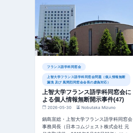
フランス語学科同窓会
上智大学フランス語学科同窓会問題（個人情報無断
漏洩 及び 風間烈同窓会会長の虚偽対応）
上智大学フランス語学科同窓会に
よる個人情報無断開示事件(47)
2026-05-30
Nobutaka Mizuno
鍋島宣総・上智大学フランス語学科同窓会
事務局長（日本コムジェスト株式会社 元