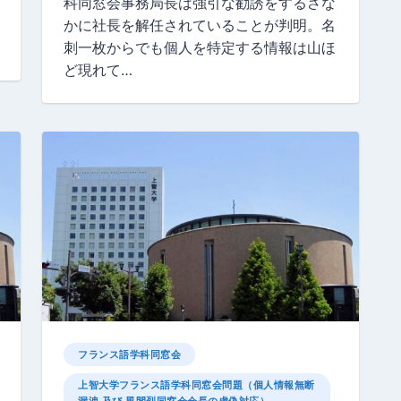
科同窓会事務局長は強引な勧誘をするさな
かに社長を解任されていることが判明。名
刺一枚からでも個人を特定する情報は山ほ
ど現れて…
フランス語学科同窓会
上智大学フランス語学科同窓会問題（個人情報無断
漏洩 及び 風間烈同窓会会長の虚偽対応）