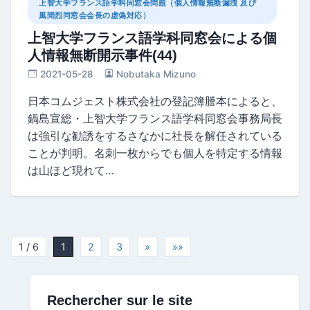
上智大学フランス語学科同窓会問題（個人情報無断漏洩 及び
風間烈同窓会会長の虚偽対応）
上智大学フランス語学科同窓会による個
人情報無断開示事件(44)
2021-05-28
Nobutaka Mizuno
日本コムジェスト株式会社の登記簿謄本によると、
鍋島宣総・上智大学フランス語学科同窓会事務局長
は強引な勧誘をするさなかに社長を解任されている
ことが判明。名刺一枚からでも個人を特定する情報
は山ほど現れて…
1 / 6
1
2
3
»
»»
Rechercher sur le site