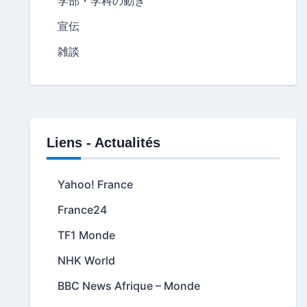
学部・学科の動き
宣伝
雑談
Liens - Actualités
Yahoo! France
France24
TF1 Monde
NHK World
BBC News Afrique – Monde