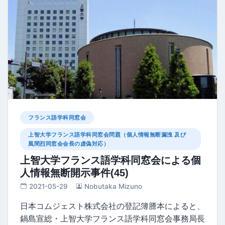
フランス語学科同窓会
上智大学フランス語学科同窓会問題（個人情報無断漏洩 及び
風間烈同窓会会長の虚偽対応）
上智大学フランス語学科同窓会による個
人情報無断開示事件(45)
2021-05-29
Nobutaka Mizuno
日本コムジェスト株式会社の登記簿謄本によると、
鍋島宣総・上智大学フランス語学科同窓会事務局長