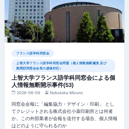
フランス語学科同窓会
上智大学フランス語学科同窓会問題（個人情報無断漏洩 及び
風間烈同窓会会長の虚偽対応）
上智大学フランス語学科同窓会による個
人情報無断開示事件(53)
2026-06-09
Nobutaka Mizuno
同窓会会報に「編集協⼒・デザイン・印刷」 とし
てクレジットされる株式会社小薬印刷所とは何者
か。この外部業者が会報を送付する場合、個人情報
はどのように守られるのか