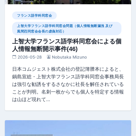
フランス語学科同窓会
上智大学フランス語学科同窓会問題（個人情報無断漏洩 及び
風間烈同窓会会長の虚偽対応）
上智大学フランス語学科同窓会による個
人情報無断開示事件(46)
2026-05-28
Nobutaka Mizuno
日本コムジェスト株式会社の登記簿謄本によると、
鍋島宣総・上智大学フランス語学科同窓会事務局長
は強引な勧誘をするさなかに社長を解任されている
ことが判明。名刺一枚からでも個人を特定する情報
は山ほど現れて…